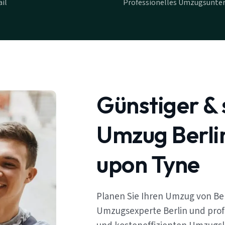
il
Professionelles Umzugsunte
Günstiger & 
Umzug Berli
upon Tyne
Planen Sie Ihren Umzug von Be
Umzugsexperte Berlin und profi