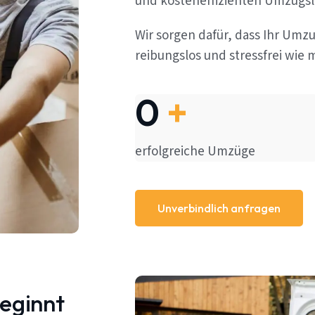
und kosteneffizienten Umzugs
Wir sorgen dafür, dass Ihr Umz
reibungslos und stressfrei wie m
0
+
erfolgreiche Umzüge
Unverbindlich anfragen
beginnt