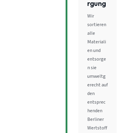
rgung
Wir
sortieren
alle
Materiali
en und
entsorge
n sie
umweltg
erecht auf
den
entsprec
henden
Berliner
Wertstoff