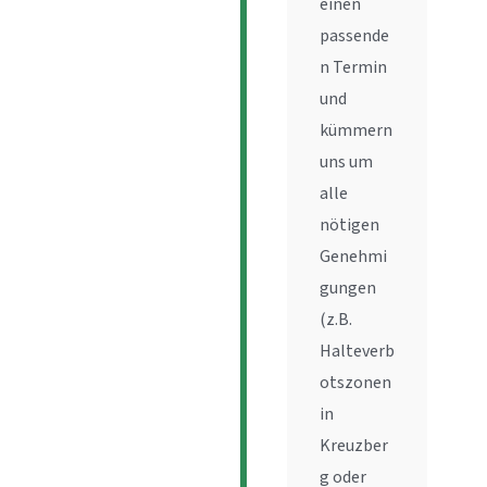
einen
passende
n Termin
und
kümmern
uns um
alle
nötigen
Genehmi
gungen
(z.B.
Halteverb
otszonen
in
Kreuzber
g oder