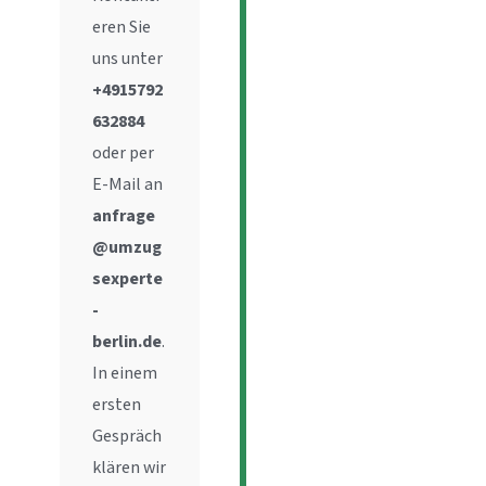
eren Sie
uns unter
+4915792
632884
oder per
E-Mail an
anfrage
@umzug
sexperte
-
berlin.de
.
In einem
ersten
Gespräch
klären wir