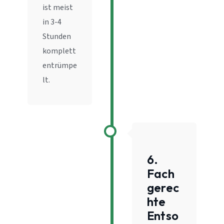
ist meist
in 3-4
Stunden
komplett
entrümpe
lt.
6.
Fach
gerec
hte
Entso