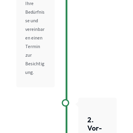
Ihre
Bedürfnis
se und
vereinbar
en einen
Termin
zur
Besichtig
ung.
2.
Vor-