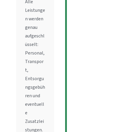
Alle
Leistunge
n werden
genau
aufgeschl
üsselt:
Personal,
Transpor
t,
Entsorgu
ngsgebüh
ren und
eventuell
e
Zusatzlei
stungen.