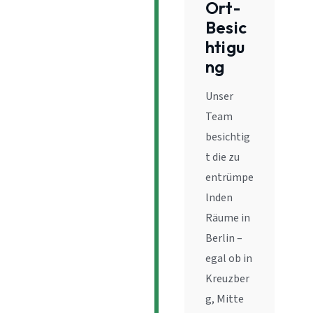
Ort-
Besic
htigu
ng
Unser
Team
besichtig
t die zu
entrümpe
lnden
Räume in
Berlin –
egal ob in
Kreuzber
g, Mitte