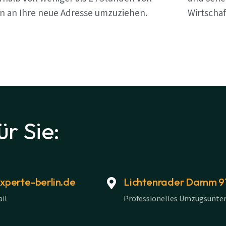
in an Ihre neue Adresse umzuziehen.
Wirtschaf
ür Sie:
perte-berlin.de
Lichtenrader Damm 91,
il
Professionelles Umzugsunte