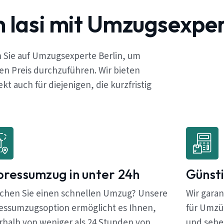
 Iasi mit Umzugsexper
n Sie auf Umzugsexperte Berlin, um
en Preis durchzuführen. Wir bieten
 auch für diejenigen, die kurzfristig
pressumzug in unter 24h
Günsti
chen Sie einen schnellen Umzug? Unsere
Wir garan
essumzugsoption ermöglicht es Ihnen,
für Umzüg
rhalb von weniger als 24 Stunden von
und sehen