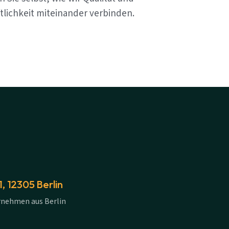
tlichkeit miteinander verbinden.
 12305 Berlin
rnehmen aus Berlin