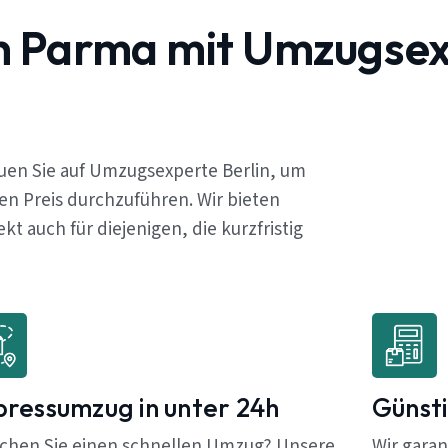
ch Parma mit Umzugse
uen Sie auf Umzugsexperte Berlin, um
en Preis durchzuführen. Wir bieten
 auch für diejenigen, die kurzfristig
pressumzug in unter 24h
Günsti
chen Sie einen schnellen Umzug? Unsere
Wir garan